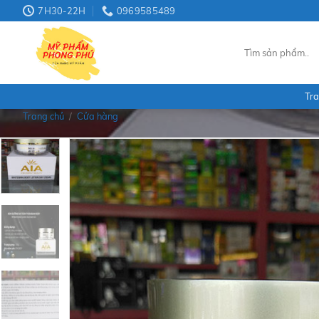
Skip
7H30-22H
0969585489
to
content
Tìm
kiếm:
Tra
Trang chủ
/
Cửa hàng