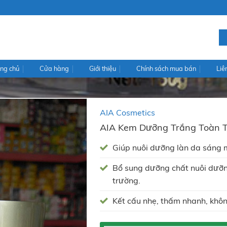
ng chủ
Cửa hàng
Giới thiệu
Chính sách mua bán
Liê
AIA Cosmetics
AIA Kem Dưỡng Trắng Toàn 
Giúp nuôi dưỡng làn da sáng mị
Bổ sung dưỡng chất nuôi dưỡn
trường.
Kết cấu nhẹ, thấm nhanh, khôn