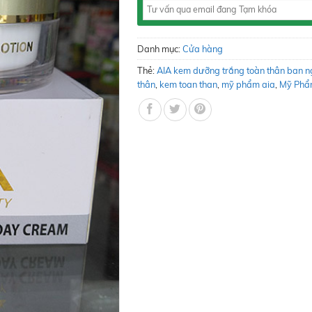
Danh mục:
Cửa hàng
Thẻ:
AIA kem dưỡng trắng toàn thân ban 
thân
,
kem toan than
,
mỹ phẩm aia
,
Mỹ Phẩ