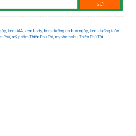
ngày
,
kem AIA
,
kem body
,
kem dưỡng da ban ngày
,
kem dưỡng toàn
m Phú
,
mỹ phẩm Thiên Phú Tài
,
myphamphu
,
Thiên Phú Tài