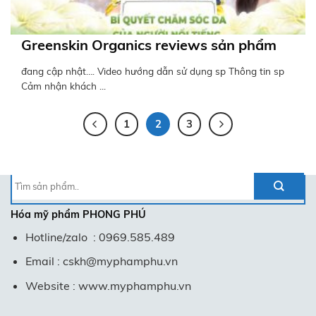
Greenskin Organics reviews sản phẩm
đang cập nhật…. Video hướng dẫn sử dụng sp Thông tin sp
Cảm nhận khách ...
1
2
3
Tìm
kiếm:
Hóa mỹ phẩm
PHONG PHÚ
Hotline/zalo : 0969.585.489
Email : cskh@myphamphu.vn
Website : www.myphamphu.vn