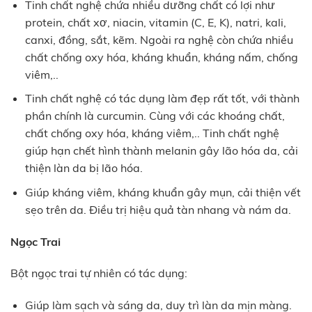
Tinh chất nghệ chứa nhiều dưỡng chất có lợi như
protein, chất xơ, niacin, vitamin (C, E, K), natri, kali,
canxi, đồng, sắt, kẽm. Ngoài ra nghệ còn chứa nhiều
chất chống oxy hóa, kháng khuẩn, kháng nấm, chống
viêm,..
Tinh chất nghệ có tác dụng làm đẹp rất tốt, với thành
phần chính là curcumin. Cùng với các khoáng chất,
chất chống oxy hóa, kháng viêm,.. Tinh chất nghệ
giúp hạn chết hình thành melanin gây lão hóa da, cải
thiện làn da bị lão hóa.
Giúp kháng viêm, kháng khuẩn gây mụn, cải thiện vết
sẹo trên da. Điều trị hiệu quả tàn nhang và nám da.
Ngọc Trai
Bột ngọc trai tự nhiên có tác dụng:
Giúp làm sạch và sáng da, duy trì làn da mịn màng.