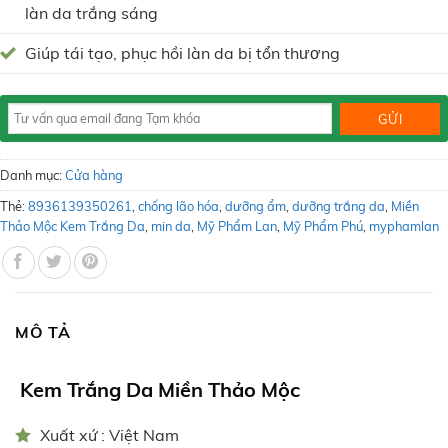
làn da trắng sáng
Giúp tái tạo, phục hồi làn da bị tổn thương
Danh mục:
Cửa hàng
Thẻ:
8936139350261
,
chống lão hóa
,
dưỡng ẩm
,
dưỡng trắng da
,
Miền
Thảo Mộc Kem Trắng Da
,
min da
,
Mỹ Phẩm Lan
,
Mỹ Phẩm Phú
,
myphamlan
MÔ TẢ
Kem Trắng Da Miền Thảo Mộc
Xuất xứ : Việt Nam