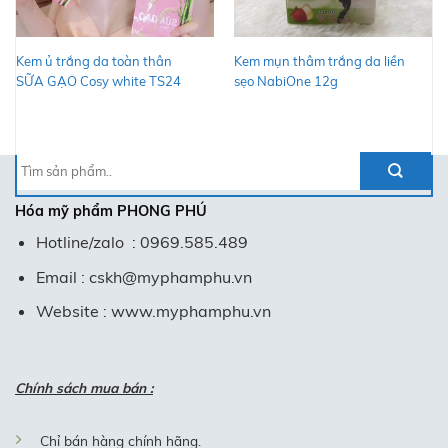
Kem ủ trắng da toàn thân
Kem mụn thâm trắng da liền
SỮA GẠO Cosy white TS24
sẹo NabiOne 12g
Tìm
kiếm:
Hóa mỹ phẩm
PHONG PHÚ
Hotline/zalo : 0969.585.489
Email : cskh@myphamphu.vn
Website : www.myphamphu.vn
Chính sách mua bán :
Chỉ bán hàng chính hãng.