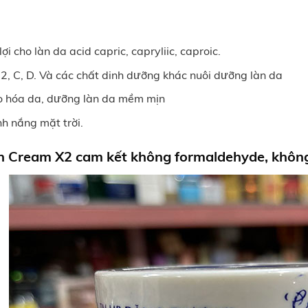
ợi cho làn da acid capric, capryliic, caproic.
2, C, D. Và các chất dinh dưỡng khác nuôi dưỡng làn da
o hóa da, dưỡng làn da mềm mịn
h nắng mặt trời.
ân Cream X2
cam kết không formaldehyde, không