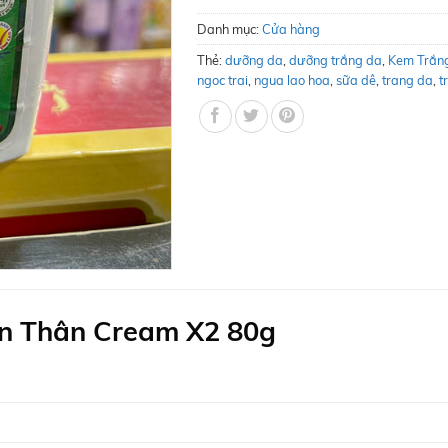
Danh mục:
Cửa hàng
Thẻ:
dưỡng da
,
dưỡng trắng da
,
Kem Trắn
ngoc trai
,
ngua lao hoa
,
sữa dê
,
trang da
,
t
n Thân Cream X2 80g