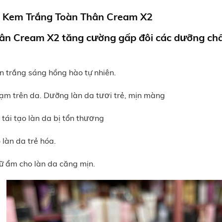
a
Kem Trắng Toàn Thân Cream X2
hân Cream X2
tăng cường gấp đôi các dưỡng chất
n trắng sáng hồng hào tự nhiên.
ạm trên da. Dưỡng làn da tươi trẻ, mịn màng
 tái tạo làn da bị tổn thương
 làn da trẻ hóa.
giữ ẩm cho làn da căng mịn.