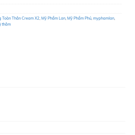
g Toàn Thân Cream X2
,
Mỹ Phẩm Lan
,
Mỹ Phẩm Phú
,
myphamlan
,
rị thâm