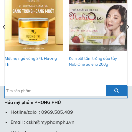
Mặt nạ ngủ vàng 24k Hương
Kem bột tắm trắng dâu tây
Thị
NabiOne Saieho 200g
Tìm
kiếm:
Hóa mỹ phẩm
PHONG PHÚ
Hotline/zalo : 0969.585.489
Email : cskh@myphamphu.vn