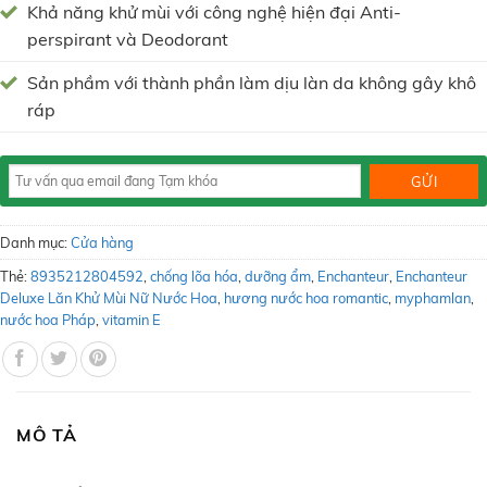
Khả năng khử mùi với công nghệ hiện đại Anti-
perspirant và Deodorant
Sản phầm với thành phần làm dịu làn da không gây khô
ráp
Danh mục:
Cửa hàng
Thẻ:
8935212804592
,
chống lõa hóa
,
dưỡng ẩm
,
Enchanteur
,
Enchanteur
Deluxe Lăn Khử Mùi Nữ Nước Hoa
,
hương nước hoa romantic
,
myphamlan
,
nước hoa Pháp
,
vitamin E
MÔ TẢ