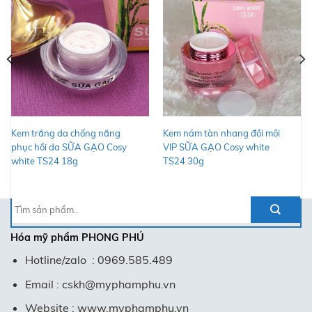
Kem trắng da chống nắng
Kem nám tàn nhang đồi mồi
phục hồi da SỮA GẠO Cosy
VIP SỮA GẠO Cosy white
white TS24 18g
TS24 30g
Tìm
kiếm:
Hóa mỹ phẩm
PHONG PHÚ
Hotline/zalo : 0969.585.489
Email : cskh@myphamphu.vn
Website : www.myphamphu.vn