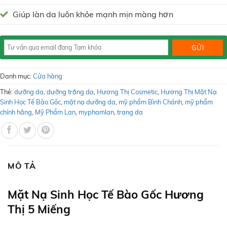
Giúp làn da luôn khỏe mạnh mịn màng hơn
Danh mục:
Cửa hàng
Thẻ:
dưỡng da
,
dưỡng trắng da
,
Hương Thị Cosmetic
,
Hương Thị Mặt Nạ
Sinh Học Tế Bào Gốc
,
mặt nạ dưỡng da
,
mỹ phẩm Bình Chánh
,
mỹ phẩm
chính hãng
,
Mỹ Phẩm Lan
,
myphamlan
,
trang da
MÔ TẢ
Mặt Nạ Sinh Học Tế Bào Gốc Hương
Thị 5 Miếng