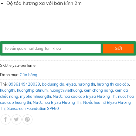
Độ tỏa hương xa với bán kính 2m
SKU:
elyza-perfume
Danh mục:
Cửa hàng
Thẻ:
8936149420039
,
bo duong da
,
elyza
,
hương thị
,
hương thị cao cấp
,
huongthi
,
huongthiplatinum
,
huongthiviethuong
,
kem chong nang
,
kem đa
chức năng
,
myphamhuongthi
,
Nước hoa cao cấp Elyza Hương Thị
,
nuoc hoa
cao cap huong thi
,
Nước hoa Elyza Hương Thị
,
Nước hoa nữ Elyza Hương
Thị
,
Sunscreen Foundation SPF50