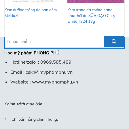
Kem dưỡng trắng da ban đêm
Kem trắng da chống nắng
Meiduzi
phục hồi da SỮA GẠO Cosy
white TS24 18g
Tìm
kiếm:
Hóa mỹ phẩm
PHONG PHÚ
Hotline/zalo : 0969.585.489
Email : cskh@myphamphu.vn
Website : www.myphamphu.vn
Chính sách mua bán :
Chỉ bán hàng chính hãng.