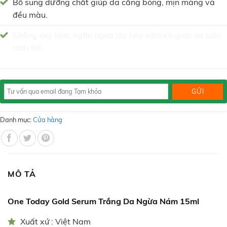
Bổ sung dưỡng chất giúp da căng bóng, mịn màng và
đều màu.
Chống oxy hóa, ngăn ngừa lão hóa sớm và giúp da luôn
tươi trẻ.
Danh mục:
Cửa hàng
MÔ TẢ
One Today Gold Serum Trắng Da Ngừa Nám 15ml
Xuất xứ : Việt Nam