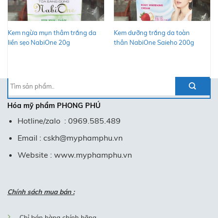
Kem ngừa mụn thâm trắng da
Kem dưỡng trắng da toàn
liền sẹo NabiOne 20g
thân NabiOne Saieho 200g
Tìm
kiếm:
Hóa mỹ phẩm
PHONG PHÚ
Hotline/zalo : 0969.585.489
Email : cskh@myphamphu.vn
Website : www.myphamphu.vn
Chính sách mua bán :
Chỉ bán hàng chính hãng.