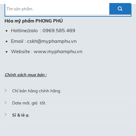
Tìm
kiếm:
Hóa mỹ phẩm
PHONG PHÚ
Hotline/zalo : 0969.585.489
Email : cskh@myphamphu.vn
Website : www.myphamphu.vn
Chính sách mua bán :
Chỉ bán hàng chính hãng.
Date mới, giá tốt.
Sỉ & lẻ ạ.