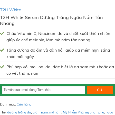
T2H White
T2H White Serum Dưỡng Trắng Ngừa Nám Tàn
Nhang
Chứa Vitamin C, Niacinamide và chiết xuất thiên nhiên
giúp ức chế melanin, làm mờ nám tàn nhang.
Tăng cường độ ẩm và đàn hồi, giúp da mềm mịn, sáng
khỏe mỗi ngày.
Phù hợp với mọi loại da, đặc biệt là da sạm màu hoặc da
có vết thâm, nám.
Danh mục:
Cửa hàng
Thẻ:
dưỡng trắng da
,
giảm nám
,
mờ nám
,
Mỹ Phẩm Phú
,
myphamphu
,
ngua