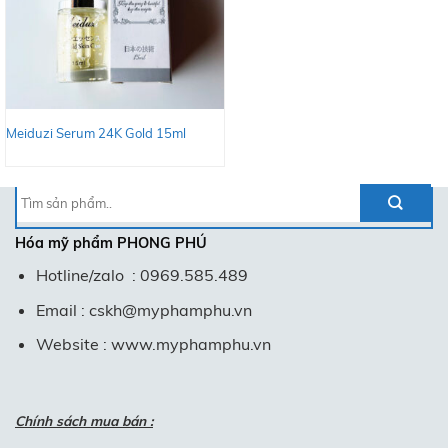
Meiduzi Serum 24K Gold 15ml
Tìm
kiếm:
Hóa mỹ phẩm
PHONG PHÚ
Hotline/zalo : 0969.585.489
Email : cskh@myphamphu.vn
Website : www.myphamphu.vn
Chính sách mua bán :