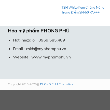
T2H White Kem Chống Nắng
Trang Điểm SPF50 PA+++
Hóa mỹ phẩm
PHONG PHÚ
Hotline/zalo : 0969.585.489
Email : cskh@myphamphu.vn
Website : www.myphamphu.vn
Copyright 2010-2025@
PHONG PHÚ Cosmetics
Thông
Danh
báo
sách
đánh