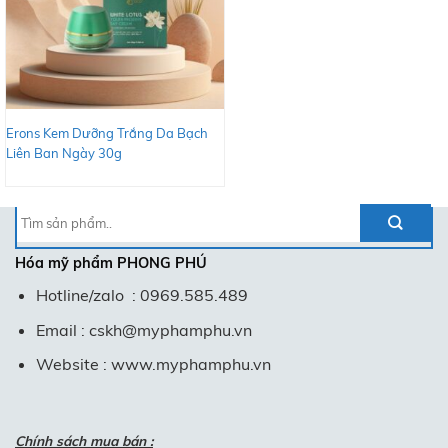
Erons Kem Dưỡng Trắng Da Bạch
Liên Ban Ngày 30g
Tìm
kiếm:
Hóa mỹ phẩm
PHONG PHÚ
Hotline/zalo : 0969.585.489
Email : cskh@myphamphu.vn
Website : www.myphamphu.vn
Chính sách mua bán :