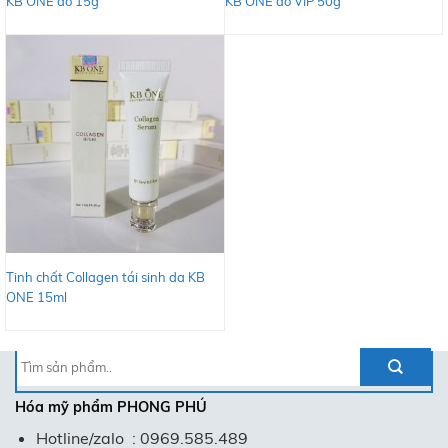
KB ONE đỏ 15g
KB ONE đỏ VIP 50g
Tinh chất Collagen tái sinh da KB
ONE 15ml
Tìm
kiếm:
Hóa mỹ phẩm
PHONG PHÚ
Hotline/zalo : 0969.585.489