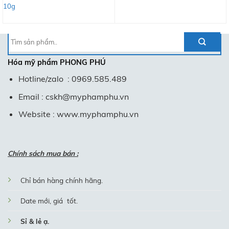
10g
Tìm
kiếm:
Hóa mỹ phẩm
PHONG PHÚ
Hotline/zalo : 0969.585.489
Email : cskh@myphamphu.vn
Website : www.myphamphu.vn
Chính sách mua bán :
Chỉ bán hàng chính hãng.
Date mới, giá tốt.
Sỉ & lẻ ạ.