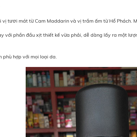
P
vị tươi mát từ Cam Maddarin và vị trầm ấm từ Hổ Phách. Ma
với phần đầu xịt thiết kế vừa phải, dễ dàng lấy ra một lượn
​ phù hợp với mọi loại‪ da.