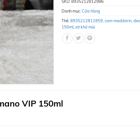
SKU:
8935212812986
Danh mục:
Cửa hàng
Thẻ:
8935212811859
,
cam maddarin
,
deo
150ml
,
xịt khử mùi
omano VIP 150ml