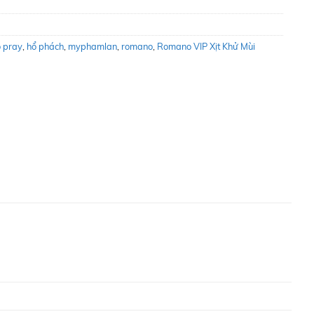
 pray
,
hổ phách
,
myphamlan
,
romano
,
Romano VIP Xịt Khử Mùi