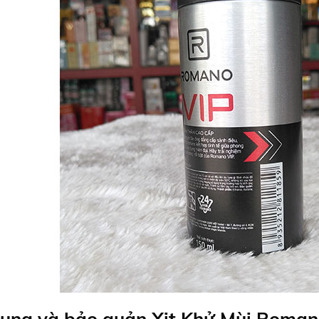
ụng và bảo quản
Xịt Khử Mùi Roman