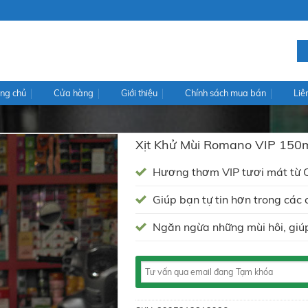
ng chủ
Cửa hàng
Giới thiệu
Chính sách mua bán
Liê
Xịt Khử Mùi Romano VIP 150
Hương thơm VIP tươi mát từ 
Giúp bạn tự tin hơn trong các 
Ngăn ngừa những mùi hôi, giú