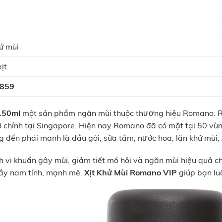
ử mùi
ịt
859
150ml
một sản phẩm ngăn mùi thuộc thương hiệu Romano. 
sở chính tại Singapore. Hiện nay Romano đã có mặt tại 50 vù
ến phái mạnh là dầu gội, sữa tắm, nước hoa, lăn khử mùi, xị
h vi khuẩn gây mùi, giảm tiết mồ hôi và ngăn mùi hiệu quả c
ầy nam tính, mạnh mẽ.
Xịt Khử Mùi Romano VIP
giúp bạn luô