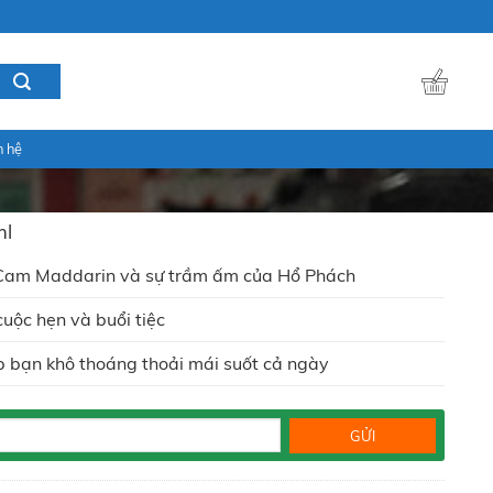
n hệ
ml
Cam Maddarin và sự trầm ấm của Hổ Phách
cuộc hẹn và buổi tiệc
p bạn khô thoáng thoải mái suốt cả ngày