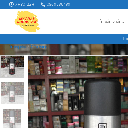
Skip
7H30-22H
0969585489
to
content
Tìm
kiếm:
Tra
Trang chủ
/
Cửa hàng