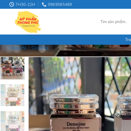
Skip
7H30-22H
0969585489
to
content
Tìm
kiếm:
Tra
Trang chủ
/
Cửa hàng