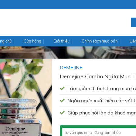
ng chủ
Cửa hàng
Giới thiệu
Chính sách mua bán
Liê
DEMEJINE
Demejine Combo Ngừa Mụn 
Làm giảm đi tình trạng mụn tr
Ngăn ngừa xuất hiện các vết 
Giúp phục hồi làn da khoẻ mạ