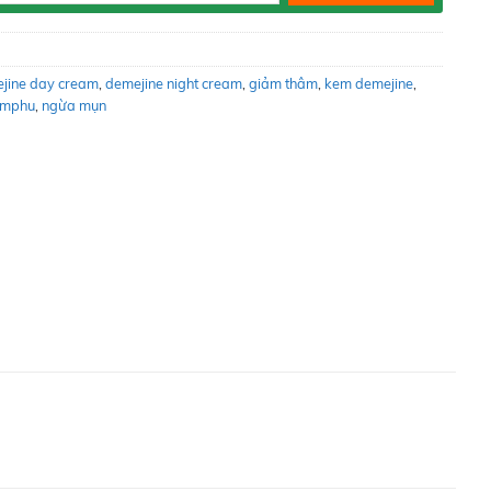
jine day cream
,
demejine night cream
,
giảm thâm
,
kem demejine
,
mphu
,
ngừa mụn