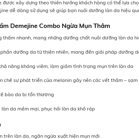
được xây dựng theo thiên hướng khách hàng có thể lựa chọn
ine dễ dàng sử dụng sẽ giúp bạn nuôi dưỡng làn da hiệu qu
phẩm Demejine Combo Ngừa Mụn Thâm
g thấm nhanh, mang những dưỡng chất nuôi dưỡng làn da h
 phần dưỡng da từ thiên nhiên, mang đến giải pháp dưỡng da 
khả năng kháng viêm, làm giảm tình trạng mụn trên làn da
n chế sự phát triển của melanin gây nên các vết thâm – sạm
 tế bào da bị tổn thương
p làn da mềm mại, phục hồi làn da khô ráp
m
n trên làn da, ngăn ngừa xuất hiện mụn mới