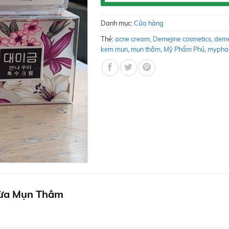
Danh mục:
Cửa hàng
Thẻ:
acne cream
,
Demejine cosmetics
,
deme
kem mun
,
mụn thâm
,
Mỹ Phẩm Phú
,
mypha
ừa Mụn Thâm