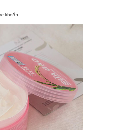
ỏe khoắn.