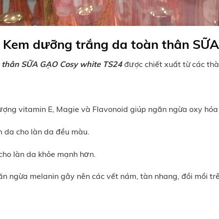
 Kem dưỡng trắng da toàn thân SỮ
n thân SỮA GẠO Cosy white TS24
được chiết xuất từ các th
ợng vitamin E, Magie và Flavonoid giúp ngăn ngừa oxy hóa 
 da cho làn da đều màu.
cho làn da khỏe mạnh hơn.
ăn ngừa melanin gây nên các vết nám, tàn nhang, đồi mồi tr