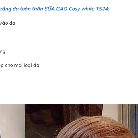
rắng da toàn thân SỮA GẠO Cosy white TS24:
vào da
ông
ợp cho mọi loại da