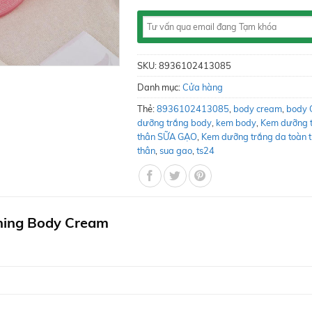
SKU:
8936102413085
Danh mục:
Cửa hàng
Thẻ:
8936102413085
,
body cream
,
body 
dưỡng trắng body
,
kem body
,
Kem dưỡng 
thân SỮA GẠO
,
Kem dưỡng trắng da toàn 
thân
,
sua gao
,
ts24
ing Body Cream