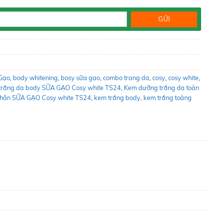
Gạo
,
body whitening
,
bosy sữa gạo
,
combo trang da
,
cosy
,
cosy white
,
trắng da body SỮA GẠO Cosy white TS24
,
Kem dưỡng trắng da toàn
thân SỮA GẠO Cosy white TS24
,
kem trắng body
,
kem trắng toàng