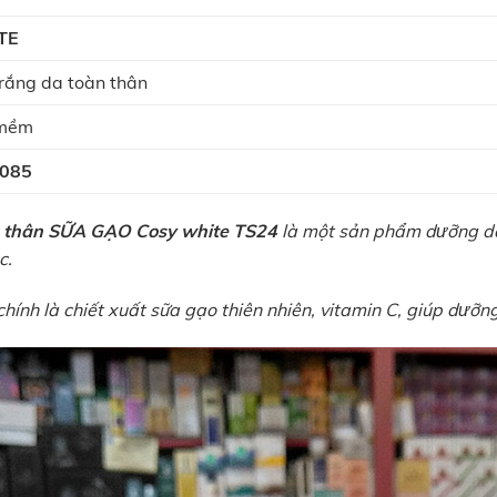
TE
rắng da toàn thân
 mềm
085
n thân SỮA GẠO Cosy white TS24
là một sản phẩm dưỡng da
c.
ính là chiết xuất sữa gạo thiên nhiên, vitamin C, giúp dưỡng