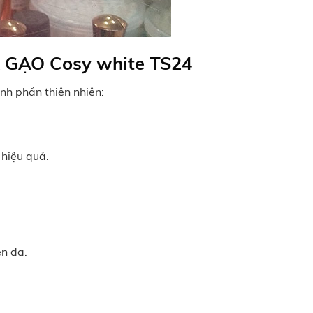
A GẠO Cosy white TS24
ành phần thiên nhiên:
hiệu quả.
ên da.