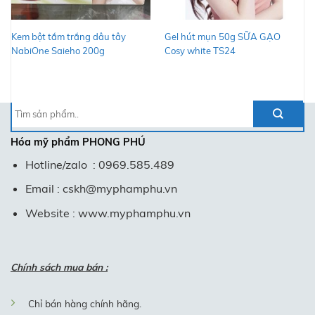
Kem bột tắm trắng dâu tây
Gel hút mụn 50g SỮA GẠO
NabiOne Saieho 200g
Cosy white TS24
Tìm
kiếm:
Hóa mỹ phẩm
PHONG PHÚ
Hotline/zalo : 0969.585.489
Email : cskh@myphamphu.vn
Website : www.myphamphu.vn
Chính sách mua bán :
Chỉ bán hàng chính hãng.