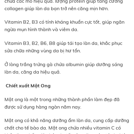
chữa các mô hiệu quả. lượng protein giúp tăng cường
collagen giúp làn da bạn trở nên căng mịn hơn.
Vitamin B2, B3 có tính kháng khuẩn cực tốt, giúp ngăn
ngừa mụn hình thành và viêm da.
Vitamin B3, B2, B6, B8 giúp tái tạo làn da, khắc phục
sửa chữa những vùng da bị hư tổn.
Ở lòng trắng trứng gà chứa albumin giúp dưỡng sáng
làn da, căng da hiệu quả.
Chiết xuất Mật Ong
Mật ong là một trong những thành phần làm đẹp đã
được sử dụng hàng ngàn năm nay.
Mật ong có khả năng dưỡng ẩm làn da, cung cấp dưỡng
chất cho tế bào da. Mật ong chứa nhiều vitamin C có