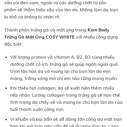
sần sùi đen sạm, ngoài ra các dưỡng chất từ sản
phẩm sẽ thẩm thấu sâu vào làn da, không làm da bạn
bị khô và không bị nhờn rít.
Thành phần trứng gà và mật ong trong
Kem Body
Trứng Gà Mật Ong COSY WHITE
với nhiều công dụng
đặc biệt:
Với lượng protein và vitamin A, B2, B3 cùng nhiều
dưỡng chất có ích, trứng gà sẽ giúp ngăn ngừa quá
trình lão hóa da và mang lại cho bạn làn da mịn
màng, trắng sáng mà chị em nào cũng mong muốn.
Khi thiếu hụt collagen, da sẽ xuất hiện thêm nhiều
nếp nhăn. Lượng collagen trong trứng gà sẽ hạn chế
tình trạng da chảy xê và mang lại cho bạn làn da của
tuổi thanh xuân căng mịn.
Vi khuẩn và bụi bẩn sẽ dễ dàng tấn công da mặt bạn
hơn khi mà bạn gặp vấn đề về lỗ chân lông to. Lòng