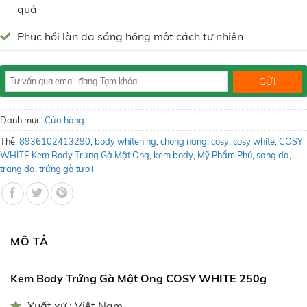
quả
Phục hồi làn da sáng hồng một cách tự nhiên
Danh mục:
Cửa hàng
Thẻ:
8936102413290
,
body whitening
,
chong nang
,
cosy
,
cosy white
,
COSY
WHITE Kem Body Trứng Gà Mật Ong
,
kem body
,
Mỹ Phẩm Phú
,
sang da
,
trang da
,
trứng gà tươi
MÔ TẢ
Kem Body Trứng Gà Mật Ong COSY WHITE 250g
Xuất xứ : Việt Nam