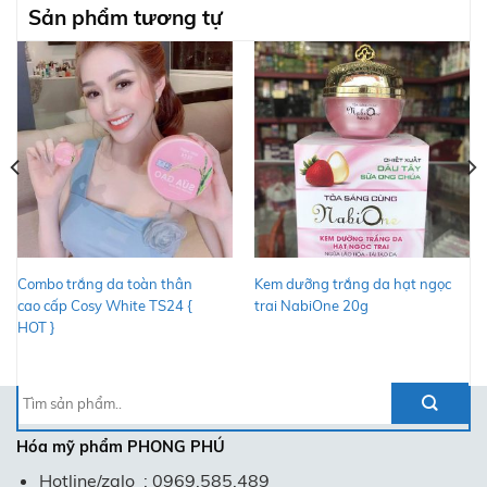
Sản phẩm tương tự
Combo trắng da toàn thân
Kem dưỡng trắng da hạt ngọc
cao cấp Cosy White TS24 {
trai NabiOne 20g
HOT }
Tìm
kiếm:
Hóa mỹ phẩm
PHONG PHÚ
Hotline/zalo : 0969.585.489