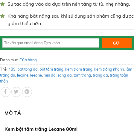
Sự tác động vào da dựa trên nền tảng từ từ, nhẹ nhàng.
Khả năng bắt nắng sau khi sử dụng sản phẩm cũng được
giảm thiểu hơn.
Danh mục:
Cửa hàng
Thẻ:
489
,
bat tong da
,
bột tắm trắng
,
kem tram trang
,
kem trắng nhanh
,
làm
trắng da
,
lecane
,
leeane
,
min da
,
sang da
,
tam trang
,
trang da
,
trắng toàn
thân
MÔ TẢ
Kem bột tắm trắng Lecane 80ml