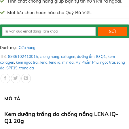
TInh chất chống nắng giúp bạn tự tin hơn khi ra ngoài.
Một lựa chọn hoàn hảo cho Quý Bà Việt.
Danh mục:
Cửa hàng
Thẻ:
8936102410015
,
chong nang
,
collagen
,
dưỡng ẩm
,
IQ Q1
,
kem
collagen
,
kem ngọc trai
,
lena
,
lena iq
,
min da
,
Mỹ Phẩm Phú
,
ngoc trai
,
sang
da
,
SPF35
,
trang da
MÔ TẢ
Kem dưỡng trắng da chống nắng LENA IQ-
Q1 20g