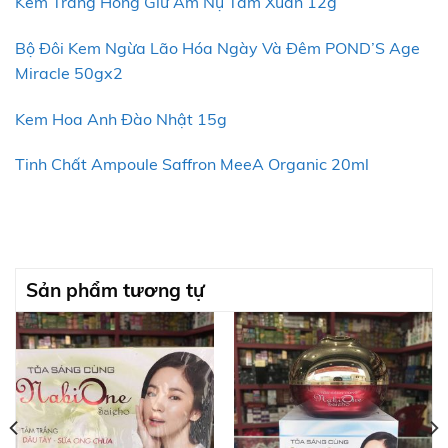
Kem Trắng Hồng Giữ Ẩm Nụ Tầm Xuân 12g
Bộ Đôi Kem Ngừa Lão Hóa Ngày Và Đêm POND’S Age
Miracle 50gx2
Kem Hoa Anh Đào Nhật 15g
Tinh Chất Ampoule Saffron MeeA Organic 20ml
Sản phẩm tương tự