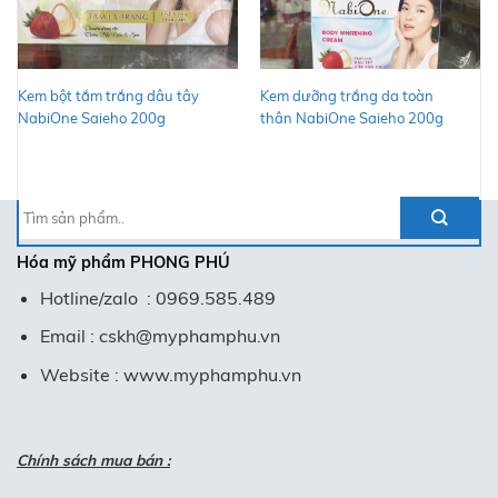
Kem bột tắm trắng dâu tây
Kem dưỡng trắng da toàn
NabiOne Saieho 200g
thân NabiOne Saieho 200g
Tìm
kiếm:
Hóa mỹ phẩm
PHONG PHÚ
Hotline/zalo : 0969.585.489
Email : cskh@myphamphu.vn
Website : www.myphamphu.vn
Chính sách mua bán :