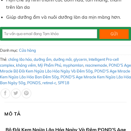
trên làn da
Giúp dưỡng ẩm và nuôi dưỡng làn da mịn màng hơn.
Danh mục:
Cửa hàng
Thẻ:
chống lão hóa
,
dưỡng ẩm
,
dưỡng môi
,
glycerin
,
Intelligent Pro-cell
complex
,
kháng viêm
,
Mỹ Phẩm Phú
,
myphamlan
,
niacinemade
,
POND'S Age
Miracle Bộ Đôi Kem Ngừa Lão Hóa Ngày Và Đêm 50g
,
POND'S Age Miracle
Kem Ngừa Lão Hóa Ban Đêm 50g
,
POND'S Age Miracle Kem Ngừa Lão Hóa
Ban Ngày 50g
,
PONDS
,
retinol-c
,
SPF18
MÔ TẢ
Bộ Đôi Kem Ngừa Lão Hóa Ngày Và Đêm POND’S Age