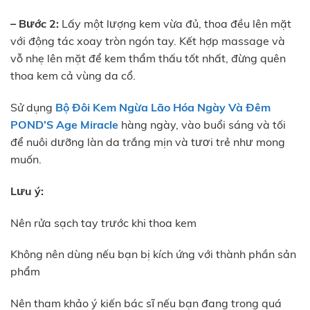
– Bước 2:
Lấy một lượng kem vừa đủ, thoa đều lên mặt
với động tác xoay tròn ngón tay. Kết hợp massage và
vỗ nhẹ lên mặt để kem thẩm thấu tốt nhất, đừng quên
thoa kem cả vùng da cổ.
Sử dụng
Bộ Đôi Kem Ngừa Lão Hóa Ngày Và Đêm
POND’S Age Miracle
hàng ngày, vào buổi sáng và tối
để nuôi dưỡng làn da trắng mịn và tươi trẻ như mong
muốn.
Lưu ý:
Nên rửa sạch tay trước khi thoa kem
Không nên dùng nếu bạn bị kích ứng với thành phần sản
phẩm
Nên tham khảo ý kiến bác sĩ nếu bạn đang trong quá