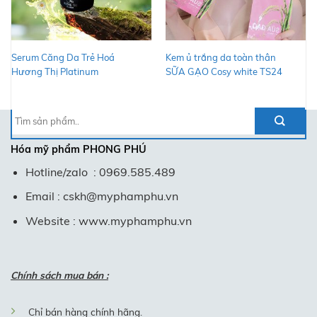
Serum Căng Da Trẻ Hoá
Kem ủ trắng da toàn thân
Hương Thị Platinum
SỮA GẠO Cosy white TS24
Tìm
kiếm:
Hóa mỹ phẩm
PHONG PHÚ
Hotline/zalo : 0969.585.489
Email : cskh@myphamphu.vn
Website : www.myphamphu.vn
Chính sách mua bán :
Chỉ bán hàng chính hãng.