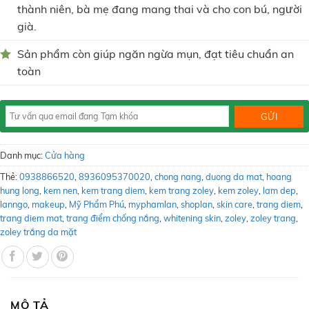
thành niên, bà mẹ đang mang thai và cho con bú, người
già.
Sản phẩm còn giúp ngăn ngừa mụn, đạt tiêu chuẩn an
toàn
Danh mục:
Cửa hàng
Thẻ:
0938866520
,
8936095370020
,
chong nang
,
duong da mat
,
hoang
hung long
,
kem nen
,
kem trang diem
,
kem trang zoley
,
kem zoley
,
lam dep
,
lanngo
,
makeup
,
Mỹ Phẩm Phú
,
myphamlan
,
shoplan
,
skin care
,
trang diem
,
trang diem mat
,
trang điểm chống nắng
,
whitening skin
,
zoley
,
zoley trang
,
zoley trắng da mặt
MÔ TẢ