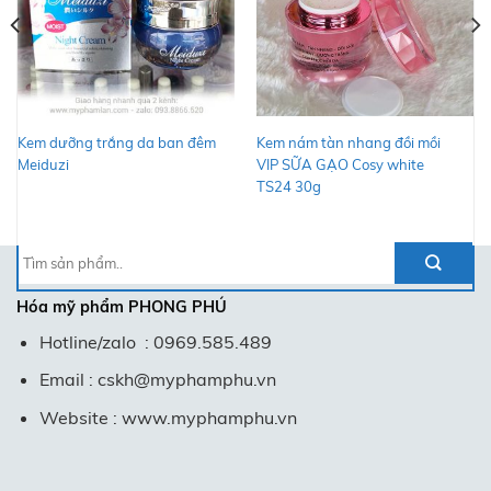
Kem dưỡng trắng da ban đêm
Kem nám tàn nhang đồi mồi
Meiduzi
VIP SỮA GẠO Cosy white
TS24 30g
Tìm
kiếm:
Hóa mỹ phẩm
PHONG PHÚ
Hotline/zalo : 0969.585.489
Email : cskh@myphamphu.vn
Website : www.myphamphu.vn