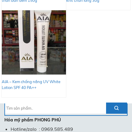
thân ban đêm 150g
khít chân lông 30g
AIA – Kem chống nắng UV White
Lotion SPF 40 PA++
Tìm
kiếm:
Hóa mỹ phẩm
PHONG PHÚ
Hotline/zalo : 0969.585.489