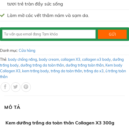
tươi trẻ tràn đầy sức sống
Làm mờ các vết thâm nám và sạm da.
Danh mục:
Cửa hàng
Thẻ:
body chống nắng
,
body cream
,
collagen X3
,
collagen x3 body
,
dưỡng
trắng body
,
dưỡng trắng da toàn thân
,
dưỡng trắng toàn thân
,
Kem body
Collagen X3
,
kem trắng body
,
trắng da toàn thân
,
trắng da x3
,
ủ trắng toàn
thân
MÔ TẢ
Kem dưỡng trắng da toàn thân Collagen X3 300g