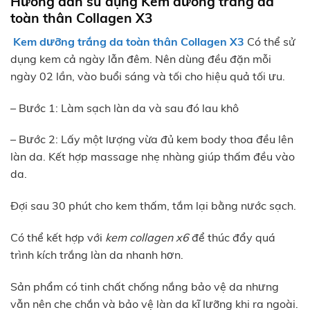
Hướng dẫn sử dụng Kem dưỡng trắng da
toàn thân Collagen X3
Kem dưỡng trắng da toàn thân Collagen X3
Có thể sử
dụng kem cả ngày lẫn đêm. Nên dùng đều đặn mỗi
ngày 02 lần, vào buổi sáng và tối cho hiệu quả tối ưu.
– Bước 1: Làm sạch làn da và sau đó lau khô
– Bước 2: Lấy một lượng vừa đủ kem body thoa đều lên
làn da. Kết hợp massage nhẹ nhàng giúp thấm đều vào
da.
Đợi sau 30 phút cho kem thấm, tắm lại bằng nước sạch.
Có thể kết hợp với
kem collagen x6
để thúc đẩy quá
trình kích trắng làn da nhanh hơn.
Sản phẩm có tinh chất chống nắng bảo vệ da nhưng
vẫn nên che chắn và bảo vệ làn da kĩ lưỡng khi ra ngoài.