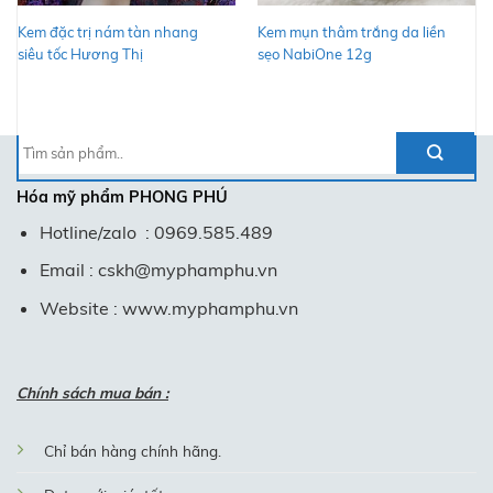
Kem đặc trị nám tàn nhang
Kem mụn thâm trắng da liền
siêu tốc Hương Thị
sẹo NabiOne 12g
Tìm
kiếm:
Hóa mỹ phẩm
PHONG PHÚ
Hotline/zalo : 0969.585.489
Email : cskh@myphamphu.vn
Website : www.myphamphu.vn
Chính sách mua bán :
Chỉ bán hàng chính hãng.