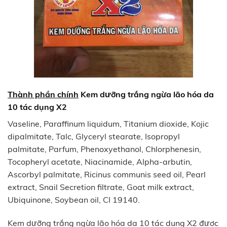
Thành phần chính
Kem dưỡng trắng ngừa lão hóa da
10 tác dụng X2
Vaseline, Paraffinum liquidum, Titanium dioxide, Kojic
dipalmitate, Talc, Glyceryl stearate, Isopropyl
palmitate, Parfum, Phenoxyethanol, Chlorphenesin,
Tocopheryl acetate, Niacinamide, Alpha-arbutin,
Ascorbyl palmitate, Ricinus communis seed oil, Pearl
extract, Snail Secretion filtrate, Goat milk extract,
Ubiquinone, Soybean oil, CI 19140.
Kem dưỡng trắng ngừa lão hóa da 10 tác dụng X2 được