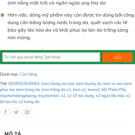
ánh nắng mặt trời và ngăn ngừa ung thư da
Hơn nữa, dòng mỹ phẩm này còn được tin dùng bởi công
dụng cân bằng lượng nước trong da, quét sạch các tế
bào gây lão hóa da và khôi phục lại làn da trắng sáng
mịn màng.
Danh mục:
Cửa hàng
Thẻ:
8938502630062
,
kem chong lao hoa
,
kem duong da
,
kem oc sen
,
kem
phuc hoi
,
kem trang da
,
kem trắng da x2
,
kem x2
,
kemx2
,
Mỹ Phẩm Phú
,
myphamdangduong
,
myphamlan
,
x2
,
x2 10 tac dung
,
x2 ngừa lão hóa
,
x2
tái tạo da
,
x2 trang da
MÔ TẢ