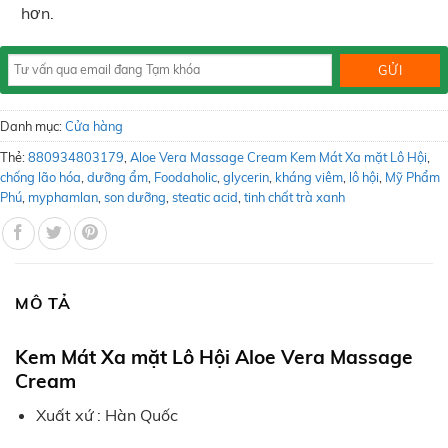
hơn.
Danh mục:
Cửa hàng
Thẻ:
880934803179
,
Aloe Vera Massage Cream Kem Mát Xa mặt Lô Hội
,
chống lão hóa
,
dưỡng ẩm
,
Foodaholic
,
glycerin
,
kháng viêm
,
lô hội
,
Mỹ Phẩm
Phú
,
myphamlan
,
son dưỡng
,
steatic acid
,
tinh chất trà xanh
MÔ TẢ
Kem Mát Xa mặt Lô Hội Aloe Vera Massage
Cream
Xuất xứ : Hàn Quốc