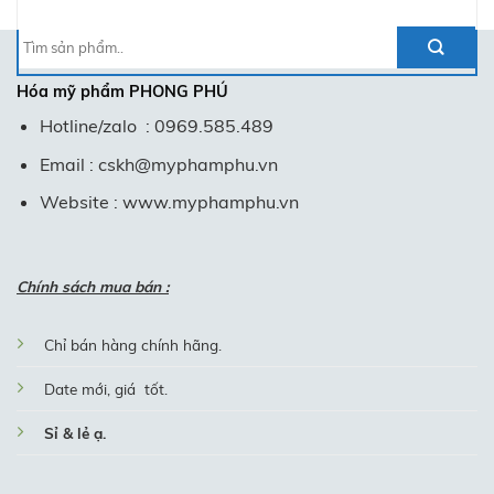
Tìm
kiếm:
Hóa mỹ phẩm
PHONG PHÚ
Hotline/zalo : 0969.585.489
Email : cskh@myphamphu.vn
Website : www.myphamphu.vn
Chính sách mua bán :
Chỉ bán hàng chính hãng.
Date mới, giá tốt.
Sỉ & lẻ ạ.