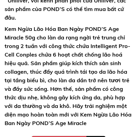
‘ Uniliver, với kênh phân phối của Uniliver, các
sản phẩm của POND’S có thể tìm mua bất cứ
đâu.
Kem Ngừa Lão Hóa Ban Ngày POND’S Age
Miracle 50g
cho làn da rạng ngời trẻ trung chỉ
trong 2 tuần với công thức chứa Intelligent Pro-
Cell Conples chứa 6 hoạt chất chống lão hoá
hiệu quả. Sản phẩm giúp kích thích sản sinh
collagen, thúc đẩy quá trình tái tạo da lão hóa
tại tầng biểu bì, cho làn da dần trở nên tươi trẻ
và đầy sức sống. Hơn thế, sản phẩm có công
thức dịu nhẹ, không gây kích ứng da, phù hợp
với da thường và da khô. Hãy trải nghiệm một
diện mạo hoàn toàn mới với
Kem Ngừa Lão Hóa
Ban Ngày POND’S Age Miracle