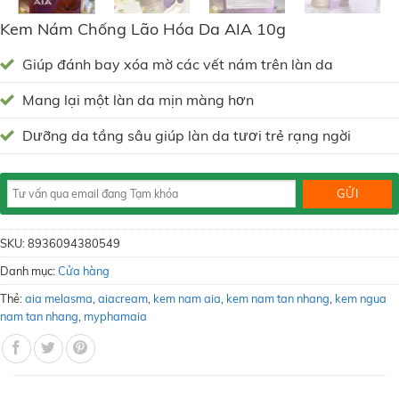
Kem Nám Chống Lão Hóa Da AIA 10g
Giúp đánh bay xóa mờ các vết nám trên làn da
Mang lại một làn da mịn màng hơn
Dưỡng da tầng sâu giúp làn da tươi trẻ rạng ngời
SKU:
8936094380549
Danh mục:
Cửa hàng
Thẻ:
aia melasma
,
aiacream
,
kem nam aia
,
kem nam tan nhang
,
kem ngua
nam tan nhang
,
myphamaia