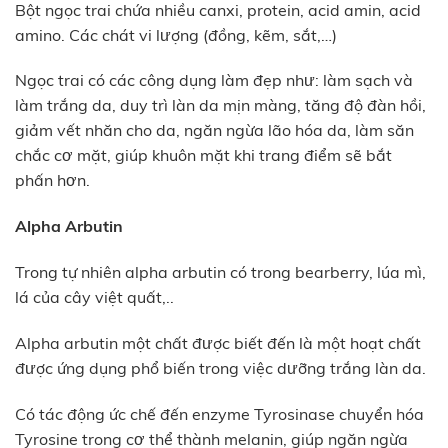
Bột ngọc trai chứa nhiều canxi, protein, acid amin, acid
amino. Các chát vi lượng (đồng, kẽm, sắt,…)
Ngọc trai có các công dụng làm đẹp như: làm sạch và
làm trắng da, duy trì làn da mịn màng, tăng độ đàn hồi,
giảm vết nhăn cho da, ngăn ngừa lão hóa da, làm săn
chắc cơ mặt, giúp khuôn mặt khi trang điểm sẽ bắt
phấn hơn.
Alpha Arbutin
Trong tự nhiên alpha arbutin có trong bearberry, lúa mì,
lá của cây việt quất,..
Alpha arbutin một chất được biết đến là một hoạt chất
được ứng dụng phổ biến trong việc dưỡng trắng làn da.
Có tác động ức chế đến enzyme Tyrosinase chuyển hóa
Tyrosine trong cơ thể thành melanin, giúp ngăn ngừa