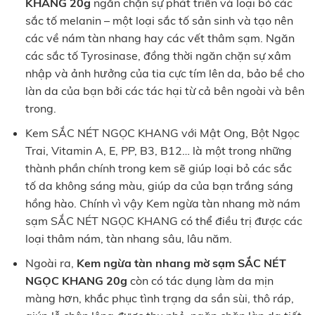
KHANG 20g
ngăn chặn sự phát triển và loại bỏ các
sắc tố melanin – một loại sắc tố sản sinh và tạo nên
các về nám tàn nhang hay các vết thâm sạm. Ngăn
các sắc tố Tyrosinase, đồng thời ngăn chặn sự xâm
nhập và ảnh hưởng của tia cực tím lên da, bảo bề cho
làn da của bạn bởi các tác hại từ cả bên ngoài và bên
trong.
Kem SẮC NÉT NGỌC KHANG với Mật Ong, Bột Ngọc
Trai, Vitamin A, E, PP, B3, B12… là một trong những
thành phần chính trong kem sẽ giúp loại bỏ các sắc
tố da không sáng màu, giúp da của bạn trắng sáng
hồng hào. Chính vì vậy Kem ngừa tàn nhang mờ nám
sạm SẮC NÉT NGỌC KHANG có thể điều trị được các
loại thâm nám, tàn nhang sâu, lâu năm.
Ngoài ra,
Kem ngừa tàn nhang mờ sạm SẮC NÉT
NGỌC KHANG 20g
còn có tác dụng làm da mịn
màng hơn, khắc phục tình trạng da sần sùi, thô ráp,