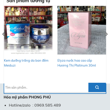
Sản phẩm tương tự
Kem dưỡng trắng da ban đêm
Elyza nước hoa cao cấp
Meiduzi
Hương Thị Platinum 30ml
Tìm
kiếm:
Hóa mỹ phẩm
PHONG PHÚ
Hotline/zalo : 0969.585.489