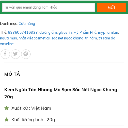
Danh mục:
Cửa hàng
Thẻ:
8936057416933
,
dưỡng ẩm
,
glycerin
,
Mỹ Phẩm Phú
,
myphamlan
,
ngừa mụn
,
nhật việt cosmetics
,
sac net ngoc khang
,
trị nám
,
trị sạm da
,
vaseline
MÔ TẢ
Kem Ngừa Tàn Nhang Mờ Sạm Sắc Nét Ngọc Khang
20g
Xuất xứ : Việt Nam
Khối lượng tịnh : 20g