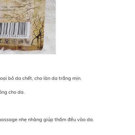
ại bỏ da chết, cho làn da trắng mịn.
óng cho da.
p massage nhẹ nhàng giúp thấm đều vào da.