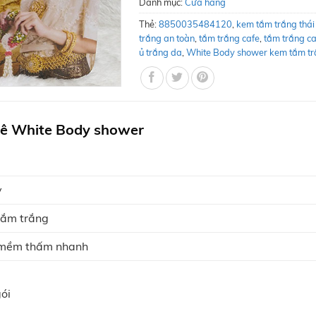
Danh mục:
Cửa hàng
Thẻ:
8850035484120
,
kem tắm trắng thái
trắng an toàn
,
tắm trắng cafe
,
tắm trắng ca
ủ trắng da
,
White Body shower kem tắm t
hê White Body shower
y
tắm trắng
 mềm thấm nhanh
gói