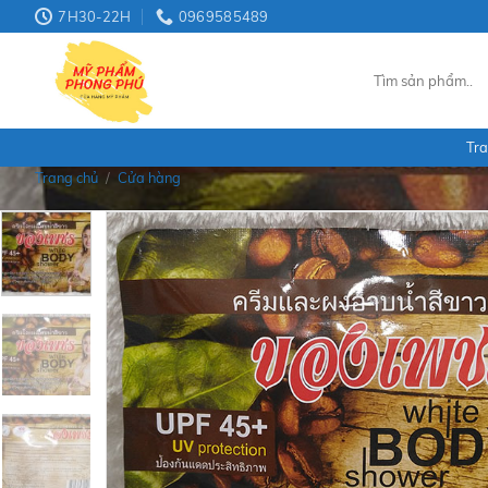
Skip
7H30-22H
0969585489
to
content
Tìm
kiếm:
Tra
Trang chủ
/
Cửa hàng