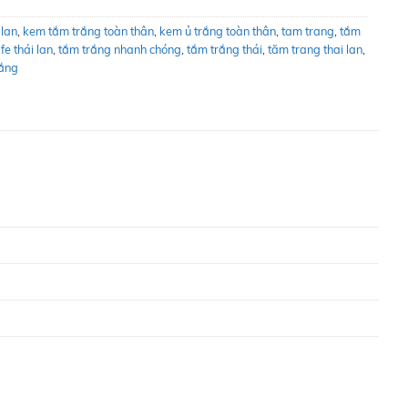
 lan
,
kem tắm trắng toàn thân
,
kem ủ trắng toàn thân
,
tam trang
,
tắm
fe thái lan
,
tắm trắng nhanh chóng
,
tắm trắng thái
,
tăm trang thai lan
,
rắng