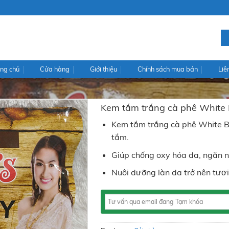
ng chủ
Cửa hàng
Giới thiệu
Chính sách mua bán
Liê
Kem tắm trắng cà phê White
Kem tắm trắng cà phê White B
tắm.
Giúp chống oxy hóa da, ngăn 
Nuôi dưỡng làn da trở nên tươi