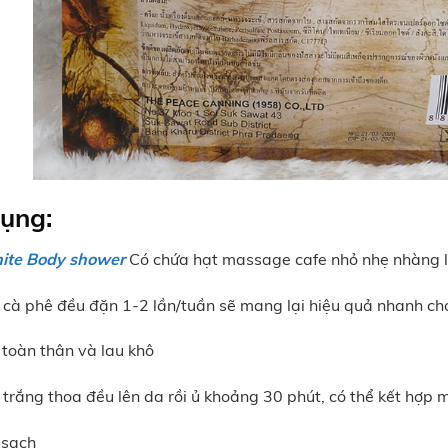
ụng:
hite Body shower
Có chứa hạt massage cafe nhỏ nhẹ nhàng lo
cà phê đều đặn 1-2 lần/tuần sẽ mang lại hiệu quả nhanh ch
 toàn thân và lau khô
 trắng thoa đều lên da rồi ủ khoảng 30 phút, có thể kết hợ
 sạch