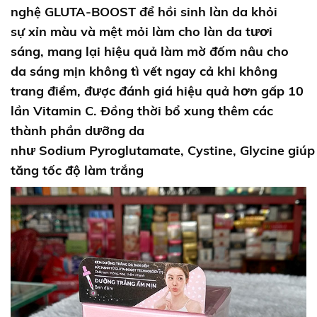
nghệ
GLUTA-BOOST
để hồi sinh làn da khỏi
sự
xỉn màu
và mệt mỏi làm cho làn
da tươi
sáng
, mang lại hiệu quả
làm mờ đốm nâu
cho
da sáng mịn không tì vết ngay cả khi không
trang điểm, được đánh giá hiệu quả hơn gấp 10
lần Vitamin C. Đồng thời bổ xung thêm các
thành phần dưỡng da
như Sodium
Pyroglutamate
,
Cystine
,
Glycine
giúp
tăng tốc độ làm trắng