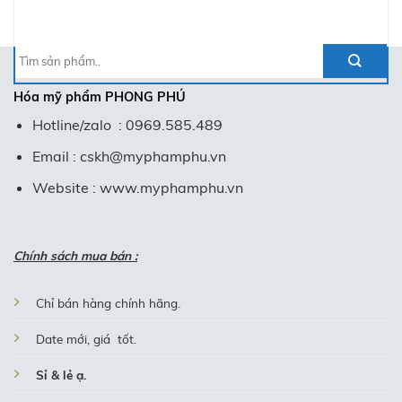
Tìm
kiếm:
Hóa mỹ phẩm
PHONG PHÚ
Hotline/zalo : 0969.585.489
Email : cskh@myphamphu.vn
Website : www.myphamphu.vn
Chính sách mua bán :
Chỉ bán hàng chính hãng.
Date mới, giá tốt.
Sỉ & lẻ ạ.