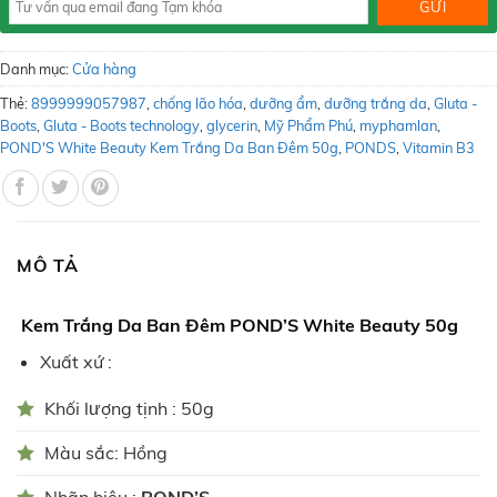
Danh mục:
Cửa hàng
Thẻ:
8999999057987
,
chống lão hóa
,
dưỡng ẩm
,
dưỡng trắng da
,
Gluta -
Boots
,
Gluta - Boots technology
,
glycerin
,
Mỹ Phẩm Phú
,
myphamlan
,
POND'S White Beauty Kem Trắng Da Ban Đêm 50g
,
PONDS
,
Vitamin B3
MÔ TẢ
Kem Trắng Da Ban Đêm POND’S White Beauty 50g
Xuất xứ :
Khối lượng tịnh : 50g
Màu sắc: Hồng