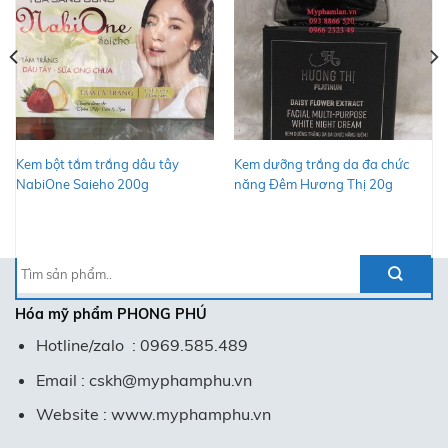
Kem bột tắm trắng dâu tây
Kem dưỡng trắng da đa chức
NabiOne Saieho 200g
năng Đêm Hương Thị 20g
Tìm
kiếm:
Hóa mỹ phẩm
PHONG PHÚ
Hotline/zalo : 0969.585.489
Email : cskh@myphamphu.vn
Website : www.myphamphu.vn