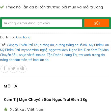
Phục hồi làn da bị tổn thương bởi mụn và môi trường
Danh mục:
Cửa hàng
Thẻ:
Công ty Thiên Phú Tài
,
dưỡng da
,
dưỡng trắng da
,
lô hội
,
Mỹ Phẩm Lan
,
Mỹ Phẩm Phú
,
myphamlan
,
nghệ
,
ngọc trai đen
,
Ngoc Trai Đen Kem Trị Mụn
Chuyên Sâu
,
phục hồi tái tạo da
,
Tập Đoàn Hoàng Thị
,
tra xanh
,
trang da
,
trắng da toàn thân
,
trẻ hóa làn da
MÔ TẢ
Kem Trị Mụn Chuyên Sâu Ngọc Trai Đen 18g
Xuất xứ : Việt Nam