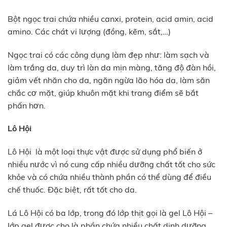
Bột ngọc trai chứa nhiều canxi, protein, acid amin, acid
amino. Các chát vi lượng (đồng, kẽm, sắt,…)
Ngọc trai có các công dụng làm đẹp như: làm sạch và
làm trắng da, duy trì làn da mịn màng, tăng độ đàn hồi,
giảm vết nhăn cho da, ngăn ngừa lão hóa da, làm săn
chắc cơ mặt, giúp khuôn mặt khi trang điểm sẽ bắt
phấn hơn.
Lô Hội
Lô Hội là một loại thực vật được sử dụng phổ biến ở
nhiều nước vì nó cung cấp nhiều dưỡng chất tốt cho sức
khỏe và có chứa nhiều thành phần có thể dùng để điều
chế thuốc. Đặc biệt, rất tốt cho da.
Lá Lô Hội có ba lớp, trong đó lớp thịt gọi là gel Lô Hội –
lớp gel được cho là phần chứa nhiều chất dinh dưỡng