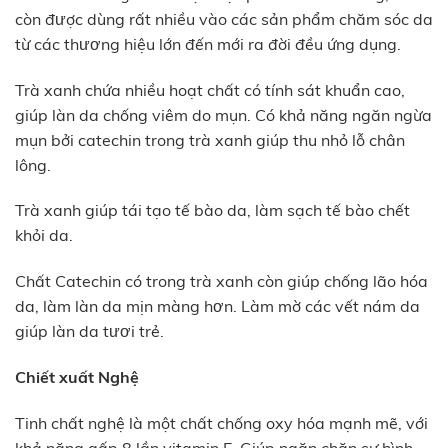
còn được dùng rất nhiều vào các sản phẩm chăm sóc da
từ các thương hiệu lớn đến mới ra đời đều ứng dụng.
Trà xanh chứa nhiều hoạt chất có tính sát khuẩn cao,
giúp làn da chống viêm do mụn. Có khả năng ngăn ngừa
mụn bởi catechin trong trà xanh giúp thu nhỏ lỗ chân
lông.
Trà xanh giúp tái tạo tế bào da, làm sạch tế bào chết
khỏi da.
Chất Catechin có trong trà xanh còn giúp chống lão hóa
da, làm làn da mịn màng hơn. Làm mờ các vết nám da
giúp làn da tươi trẻ.
Chiết xuất Nghệ
Tinh chất nghệ là một chất chống oxy hóa mạnh mẽ, với
khả năng gấp 8 lần vitamin E. Giúp ngăn chặn sự hình