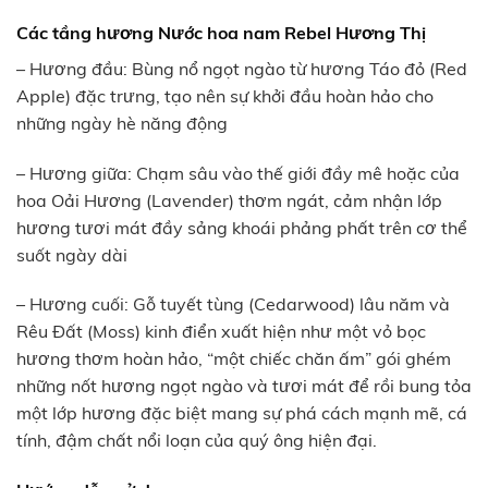
Các tầng hương Nước hoa nam Rebel Hương Thị
– Hương đầu: Bùng nổ ngọt ngào từ hương Táo đỏ (Red
Apple) đặc trưng, tạo nên sự khởi đầu hoàn hảo cho
những ngày hè năng động
– Hương giữa: Chạm sâu vào thế giới đầy mê hoặc của
hoa Oải Hương (Lavender) thơm ngát, cảm nhận lớp
hương tươi mát đầy sảng khoái phảng phất trên cơ thể
suốt ngày dài
– Hương cuối: Gỗ tuyết tùng (Cedarwood) lâu năm và
Rêu Đất (Moss) kinh điển xuất hiện như một vỏ bọc
hương thơm hoàn hảo, “một chiếc chăn ấm” gói ghém
những nốt hương ngọt ngào và tươi mát để rồi bung tỏa
một lớp hương đặc biệt mang sự phá cách mạnh mẽ, cá
tính, đậm chất nổi loạn của quý ông hiện đại.