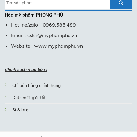
Tìm
kiếm:
Hóa mỹ phẩm
PHONG PHÚ
Hotline/zalo : 0969.585.489
Email : cskh@myphamphu.vn
Website : www.myphamphu.vn
Chính sách mua bán :
Chỉ bán hàng chính hãng.
Date mới, giá tốt.
Sỉ & lẻ ạ.