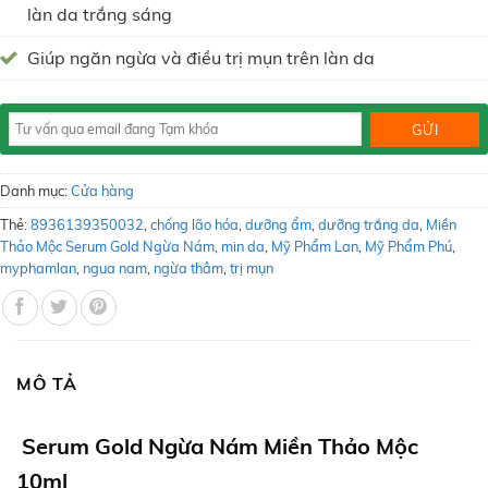
làn da trắng sáng
Giúp ngăn ngừa và điều trị mụn trên làn da
Danh mục:
Cửa hàng
Thẻ:
8936139350032
,
chống lão hóa
,
dưỡng ẩm
,
dưỡng trắng da
,
Miền
Thảo Mộc Serum Gold Ngừa Nám
,
min da
,
Mỹ Phẩm Lan
,
Mỹ Phẩm Phú
,
myphamlan
,
ngua nam
,
ngừa thâm
,
trị mụn
MÔ TẢ
Serum Gold Ngừa Nám Miền Thảo Mộc
10ml