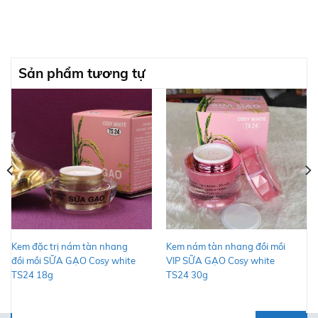
Sản phẩm tương tự
Kem đặc trị nám tàn nhang
Kem nám tàn nhang đồi mồi
đồi mồi SỮA GẠO Cosy white
VIP SỮA GẠO Cosy white
TS24 18g
TS24 30g