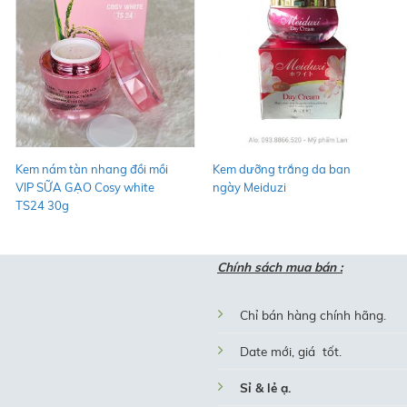
+
+
Kem nám tàn nhang đồi mồi
Kem dưỡng trắng da ban
VIP SỮA GẠO Cosy white
ngày Meiduzi
TS24 30g
Chính sách mua bán :
Chỉ bán hàng chính hãng.
Date mới, giá tốt.
Sỉ & lẻ ạ.