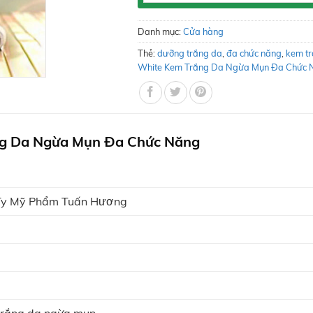
Danh mục:
Cửa hàng
Thẻ:
dưỡng trắng da
,
đa chức năng
,
kem t
White Kem Trắng Da Ngừa Mụn Đa Chức 
ng Da Ngừa Mụn Đa Chức Năng
 Ty Mỹ Phẩm Tuấn Hương
trắng da ngừa mụn