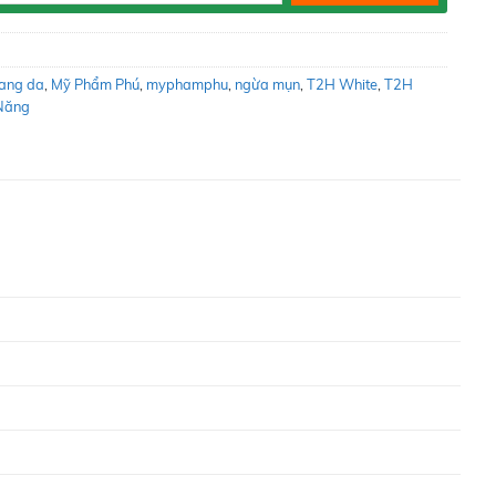
rang da
,
Mỹ Phẩm Phú
,
myphamphu
,
ngừa mụn
,
T2H White
,
T2H
Năng