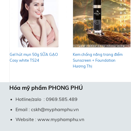
+
+
Gel hút mụn 50g SỮA GẠO
Kem chống nắng trang điểm
Cosy white TS24
Sunscreen + Foundation
Hương Thị
Hóa mỹ phẩm
PHONG PHÚ
Hotline/zalo : 0969.585.489
Email : cskh@myphamphu.vn
Website : www.myphamphu.vn