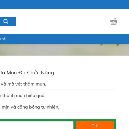
n hệ
ừa Mụn Đa Chức Năng
 và mờ vết thâm mụn.
h thành mụn hiệu quả.
mịn và căng bóng tự nhiên.