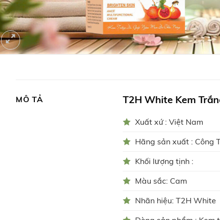
T2H White Kem Trắ
MÔ TẢ
Xuất xứ : Việt Nam
Hãng sản xuất : Công
Khối lượng tịnh :
Màu sắc: Cam
Nhãn hiệu: T2H White
Dòng sản phẩm : Kem 