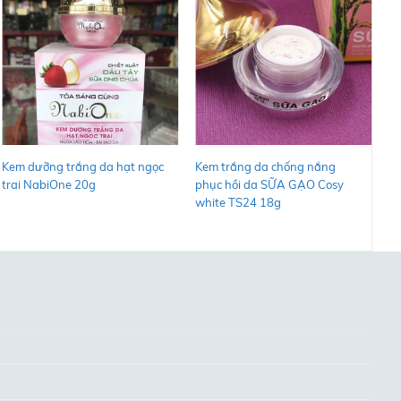
+
+
Kem dưỡng trắng da hạt ngọc
Kem trắng da chống nắng
K
trai NabiOne 20g
phục hồi da SỮA GẠO Cosy
n
white TS24 18g