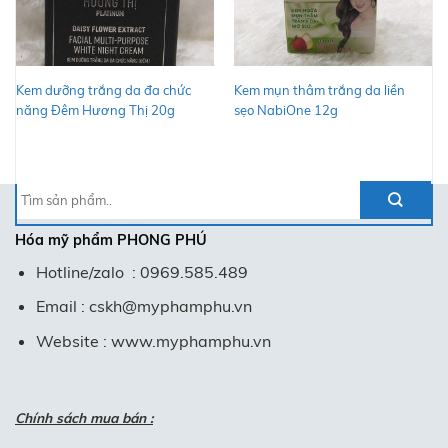
Kem dưỡng trắng da đa chức
Kem mụn thâm trắng da liền
năng Đêm Hương Thị 20g
sẹo NabiOne 12g
Tìm
kiếm:
Hóa mỹ phẩm
PHONG PHÚ
Hotline/zalo : 0969.585.489
Email : cskh@myphamphu.vn
Website : www.myphamphu.vn
Chính sách mua bán :