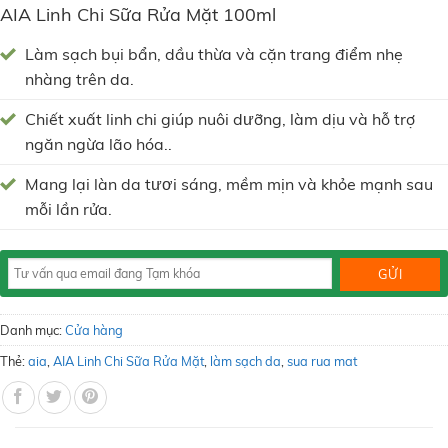
AIA Linh Chi Sữa Rửa Mặt 100ml
Làm sạch bụi bẩn, dầu thừa và cặn trang điểm nhẹ
nhàng trên da.
Chiết xuất linh chi giúp nuôi dưỡng, làm dịu và hỗ trợ
ngăn ngừa lão hóa..
Mang lại làn da tươi sáng, mềm mịn và khỏe mạnh sau
mỗi lần rửa.
Danh mục:
Cửa hàng
Thẻ:
aia
,
AIA Linh Chi Sữa Rửa Mặt
,
làm sạch da
,
sua rua mat