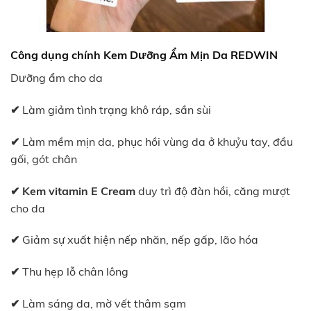
Công dụng chính Kem Dưỡng Ẩm Mịn Da REDWIN
Dưỡng ẩm cho da
✔
Làm giảm tình trạng khô ráp, sần sùi
✔
Làm mềm mịn da, phục hồi vùng da ở khuỷu tay, đầu
gối, gót chân
✔
Kem vitamin E Cream
duy trì độ đàn hồi, căng mượt
cho da
✔
Giảm sự xuất hiện nếp nhăn, nếp gấp, lão hóa
✔
Thu hẹp lỗ chân lông
✔
Làm sáng da, mờ vết thâm sạm