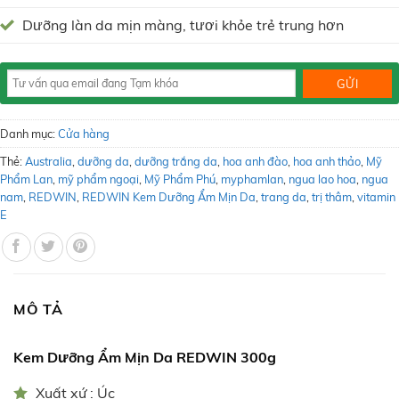
Dưỡng làn da mịn màng, tươi khỏe trẻ trung hơn
Danh mục:
Cửa hàng
Thẻ:
Australia
,
dưỡng da
,
dưỡng trắng da
,
hoa anh đào
,
hoa anh thảo
,
Mỹ
Phẩm Lan
,
mỹ phẩm ngoại
,
Mỹ Phẩm Phú
,
myphamlan
,
ngua lao hoa
,
ngua
nam
,
REDWIN
,
REDWIN Kem Dưỡng Ẩm Mịn Da
,
trang da
,
trị thâm
,
vitamin
E
MÔ TẢ
Kem Dưỡng Ẩm Mịn Da
REDWIN 300g
Xuất xứ : Úc