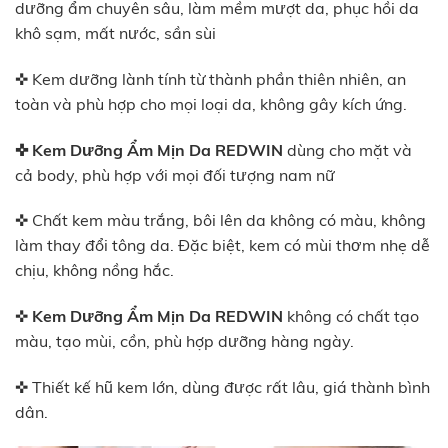
dưỡng ẩm chuyên sâu, làm mềm mượt da, phục hồi da
khô sạm, mất nước, sần sùi
✜ Kem dưỡng lành tính từ thành phần thiên nhiên, an
toàn và phù hợp cho mọi loại da, không gây kích ứng.
✜
Kem Dưỡng Ẩm Mịn Da
REDWIN
dùng cho mặt và
cả body, phù hợp với mọi đối tượng nam nữ
✜ Chất kem màu trắng, bôi lên da không có màu, không
làm thay đổi tông da. Đặc biệt, kem có mùi thơm nhẹ dễ
chịu, không nồng hắc.
✜
Kem Dưỡng Ẩm Mịn Da
REDWIN
không có chất tạo
màu, tạo mùi, cồn, phù hợp dưỡng hàng ngày.
✜ Thiết kế hũ kem lớn, dùng được rất lâu, giá thành bình
dân.