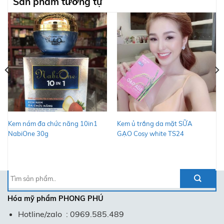
Sản phẩm tương tự
Kem nám đa chức năng 10in1
Kem ủ trắng da mặt SỮA
NabiOne 30g
GẠO Cosy white TS24
Tìm
kiếm:
Hóa mỹ phẩm
PHONG PHÚ
Hotline/zalo : 0969.585.489