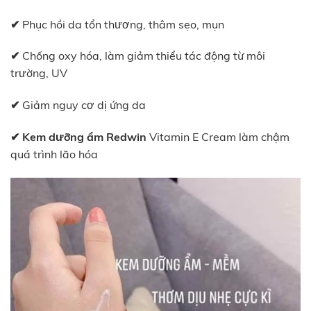
✔
Phục hồi da tổn thương, thâm sẹo, mụn
✔
Chống oxy hóa, làm giảm thiểu tác động từ môi
trường, UV
✔
Giảm nguy cơ dị ứng da
✔
Kem d
ưỡ
ng
ẩ
m
Redwin
Vitamin E Cream làm chậm
quá trình lão hóa