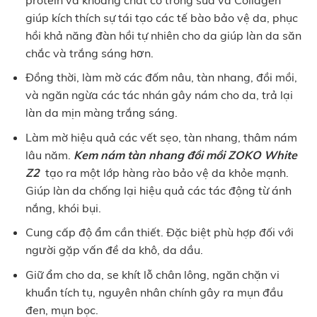
giúp kích thích sự tái tạo các tế bào bảo vệ da, phục
hồi khả năng đàn hồi tự nhiên cho da giúp làn da săn
chắc và trắng sáng hơn.
Đồng thời, làm mờ các đốm nâu, tàn nhang, đồi mồi,
và ngăn ngừa các tác nhán gây nám cho da, trả lại
làn da mịn màng trắng sáng.
Làm mờ hiệu quả các vết sẹo, tàn nhang, thâm nám
lâu năm.
Kem nám tàn nhang đồi mồi ZOKO White
Z2
tạo ra một lớp hàng rào bảo vệ da khỏe mạnh.
Giúp làn da chống lại hiệu quả các tác động từ ánh
nắng, khói bụi.
Cung cấp độ ẩm cần thiết. Đặc biệt phù hợp đối với
người gặp vấn đề da khô, da dầu.
Giữ ẩm cho da, se khít lỗ chân lông, ngăn chặn vi
khuẩn tích tụ, nguyên nhân chính gây ra mụn đầu
đen, mụn bọc.