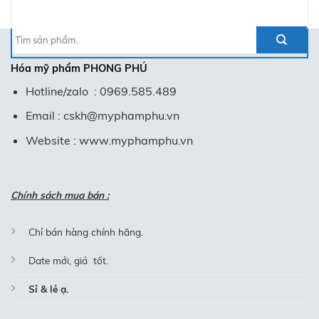
Tìm
kiếm:
Hóa mỹ phẩm
PHONG PHÚ
Hotline/zalo : 0969.585.489
Email : cskh@myphamphu.vn
Website : www.myphamphu.vn
Chính sách mua bán :
Chỉ bán hàng chính hãng.
Date mới, giá tốt.
Sỉ & lẻ ạ.