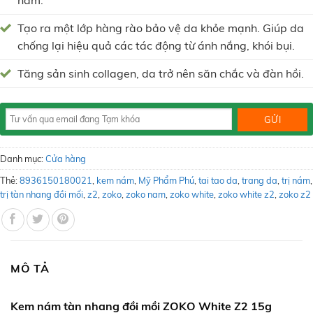
năm.
Tạo ra một lớp hàng rào bảo vệ da khỏe mạnh. Giúp da
chống lại hiệu quả các tác động từ ánh nắng, khói bụi.
Tăng sản sinh collagen, da trở nên săn chắc và đàn hồi.
Danh mục:
Cửa hàng
Thẻ:
8936150180021
,
kem nám
,
Mỹ Phẩm Phú
,
tai tao da
,
trang da
,
trị nám
,
trị tàn nhang đồi mối
,
z2
,
zoko
,
zoko nam
,
zoko white
,
zoko white z2
,
zoko z2
MÔ TẢ
Kem nám tàn nhang đồi mồi ZOKO White Z2 15g