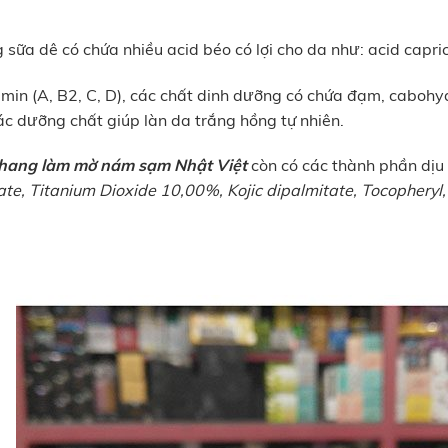
sữa dê có chứa nhiều acid béo có lợi cho da như: acid capric,
min (A, B2, C, D), các chất dinh dưỡng có chứa đạm, cabohydr
ác dưỡng chất giúp làn da trắng hồng tự nhiên.
hang làm mờ nám sạm Nhật Việt
còn có các thành phần dịu
ate, Titanium Dioxide 10,00%, Kojic dipalmitate, Tocopheryl,