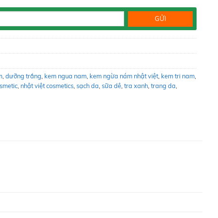
m
,
dưỡng trắng
,
kem ngua nam
,
kem ngừa nám nhật việt
,
kem tri nam
,
smetic
,
nhật việt cosmetics
,
sạch da
,
sữa dê
,
tra xanh
,
trang da
,