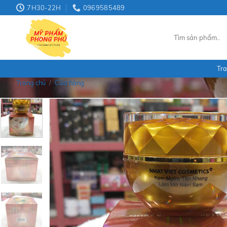
Skip
7H30-22H
0969585489
to
content
Tìm
kiếm:
Tra
Trang chủ
/
Cửa hàng