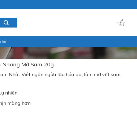
n hệ
n Nhang Mờ Sạm 20g
m Nhật Việt ngăn ngừa lão hóa da, làm mờ vết sạm,
tự nhiên
 mịn màng hơn