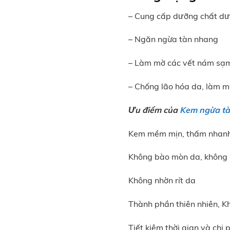
– Cung cấp dưỡng chất dưỡ
– Ngăn ngừa tàn nhang
– Làm mờ các vết nám sạm
– Chống lão hóa da, làm m
Ưu điểm của
Kem ngừa tà
Kem mềm mịn, thấm nhan
Không bào mòn da, không 
Không nhờn rít da
Thành phần thiên nhiên, K
Tiết kiệm thời gian và chi 