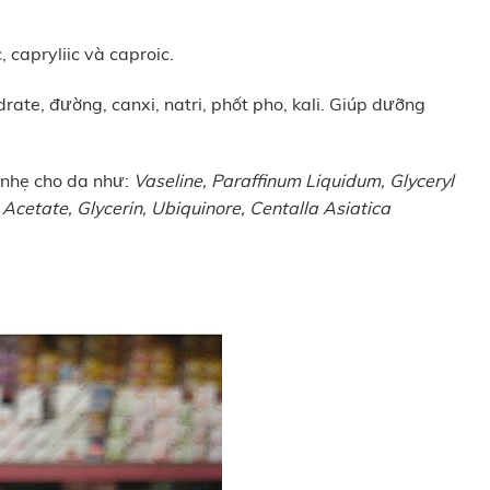
 capryliic và caproic.
ate, đường, canxi, natri, phốt pho, kali. Giúp dưỡng
 nhẹ cho da như:
Vaseline, Paraffinum Liquidum, Glyceryl
 Acetate, Glycerin, Ubiquinore, Centalla Asiatica