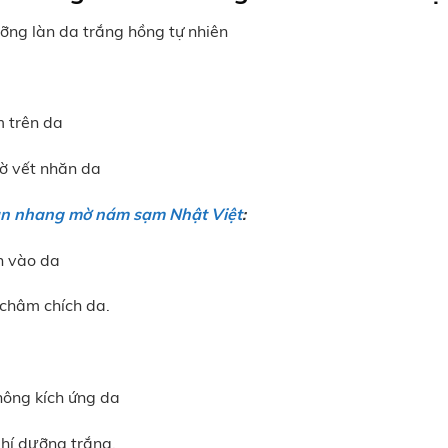
ng làn da trắng hồng tự nhiên
 trên da
ờ vết nhăn da
n nhang mờ nám sạm Nhật Việt
:
h vào da
châm chích da.
hông kích ứng da
phí dưỡng trắng.