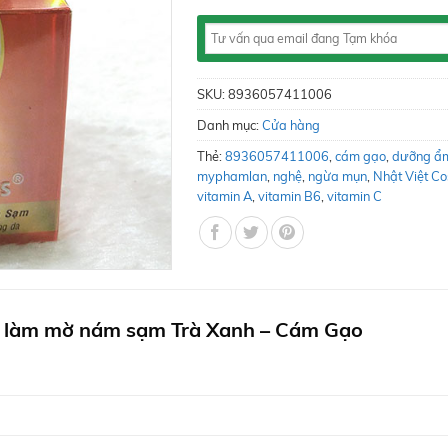
SKU:
8936057411006
Danh mục:
Cửa hàng
Thẻ:
8936057411006
,
cám gạo
,
dưỡng ẩ
myphamlan
,
nghệ
,
ngừa mụn
,
Nhật Việt Co
vitamin A
,
vitamin B6
,
vitamin C
 làm mờ nám sạm Trà Xanh – Cám Gạo