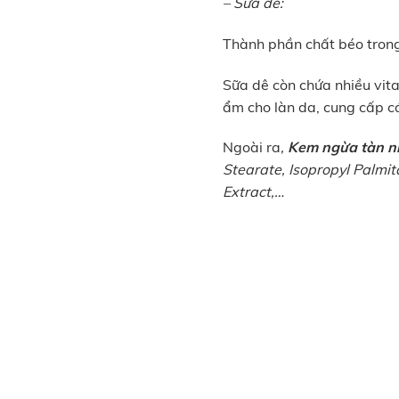
–
Sữa dê
:
Thành phần chất béo trong 
Sữa dê còn chứa nhiều vita
ẩm cho làn da, cung cấp c
Ngoài ra
,
Kem ngừa tàn n
Stearate, Isopropyl Palmit
Extract,…