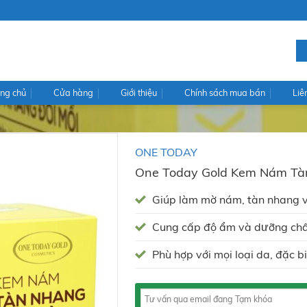
ng chủ
Cửa hàng
Giới thiệu
Chính sách mua bán
Liê
ONE TODAY
One Today Gold Kem Nám Tà
Giúp làm mờ nám, tàn nhang và 
Cung cấp độ ẩm và dưỡng chất
Phù hợp với mọi loại da, đặc 