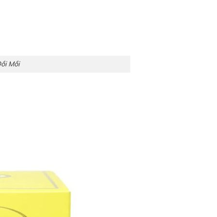
ồi Mồi