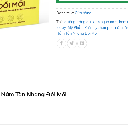
Danh mục:
Cửa hàng
Thẻ:
dưỡng trắng da
,
kem ngua nam
,
kem 
today
,
Mỹ Phẩm Phú
,
myphamphu
,
nám tàn
Nám Tàn Nhang Đồi Mồi
 Nám Tàn Nhang Đồi Mồi