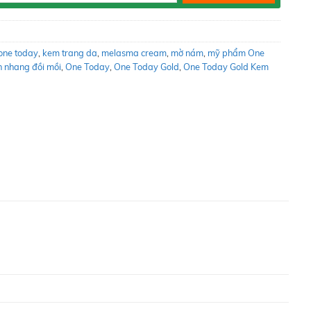
one today
,
kem trang da
,
melasma cream
,
mờ nám
,
mỹ phẩm One
 nhang đồi mồi
,
One Today
,
One Today Gold
,
One Today Gold Kem