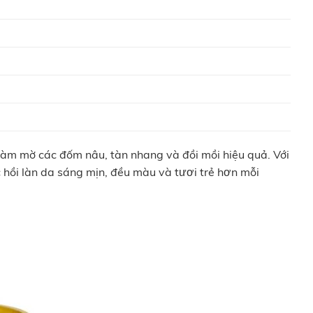
m mờ các đốm nâu, tàn nhang và đồi mồi hiệu quả. Với
c hồi làn da sáng mịn, đều màu và tươi trẻ hơn mỗi