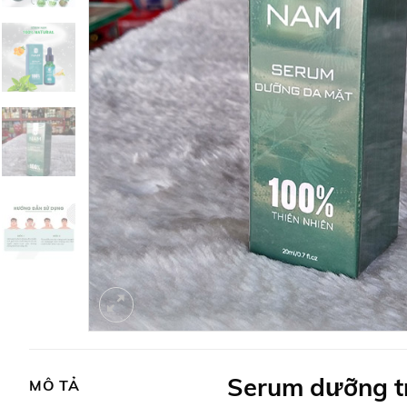
Serum dưỡng t
MÔ TẢ