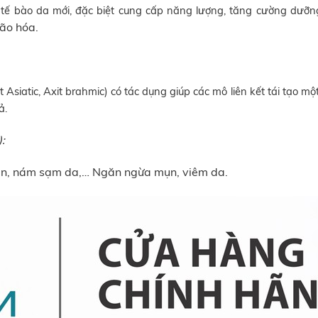
ển tế bào da mới, đặc biệt cung cấp năng lượng, tăng cường dư
ão hóa.
 Asiatic, Axit brahmic) có tác dụng giúp các mô liên kết tái tạo 
ả.
):
en, nám sạm da,… Ngăn ngừa mụn, viêm da.