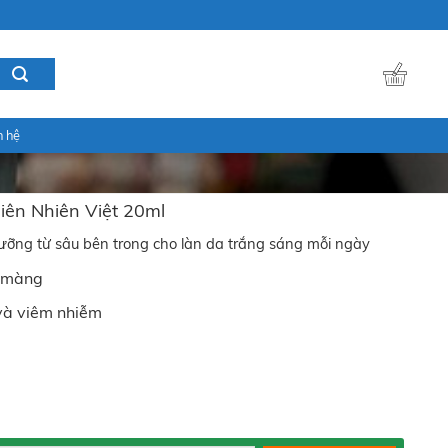
n hệ
ên Nhiên Việt 20ml
ng từ sâu bên trong cho làn da trắng sáng mỗi ngày
n màng
và viêm nhiễm