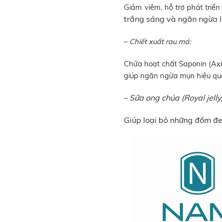
Giảm viêm, hỗ trợ phát tri
trắng sáng và ngăn ngừa l
–
Chiết xuất rau má:
Chứa hoạt chất Saponin (Axit
giúp ngăn ngừa mụn hiệu qu
Sữa ong chúa (Royal jelly
–
Giúp loại bỏ những đốm đ