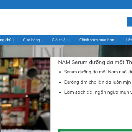
ng chủ
Cửa hàng
Giới thiệu
Chính sách mua bán
Liê
NAM Serum dưỡng da mặt Thi
Serum dưỡng da mặt Nam nuôi dưỡ
Dưỡng ẩm cho làn da luôn mị
Làm sạch da, ngăn ngừa mụn 