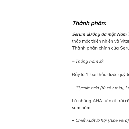
Thành phần:
Serum dưỡng da mặt Nam T
thảo mộc thiên nhiên và Vit
Thành phần chính của Ser
– Thông năm lá:
Đây là 1 loại thảo dược quý t
–
Glycolic acid (từ cây mía), La
Là những AHA từ axit trái c
sạm nám.
–
Chiết xuất lô hội (Aloe vera)