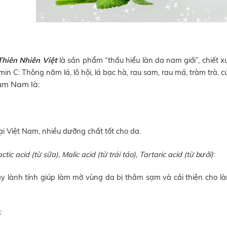
hiên Nhiên Việt
là sản phẩm “thấu hiểu làn da nam giới”,
chiết 
amin C
:
Thông năm lá, lô hội, lá bạc hà, rau sam, rau má, tràm trà,
um Nam là:
ại Việt Nam, nhiều dưỡng chất tốt cho da.
ctic acid (từ sữa), Malic acid (từ trái táo), Tartaric acid (từ bưởi)
:
ây lành tính giúp làm mờ vùng da bị thâm sạm và cải thiện cho 
: