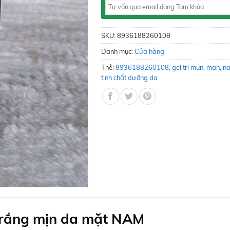
SKU:
8936188260108
Danh mục:
Cửa hàng
Thẻ:
8936188260108
,
gel tri mun
,
man
,
n
tinh chất dưỡng da
rắng mịn da mặt NAM