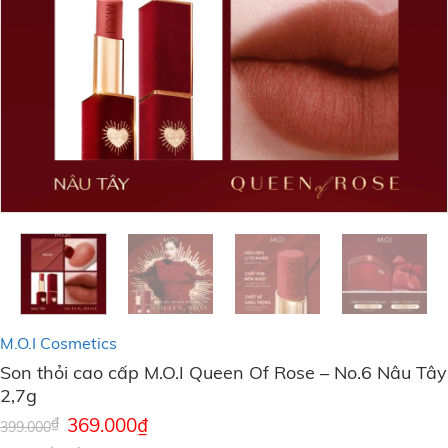
M.O.I Cosmetics
Son thỏi cao cấp M.O.I Queen Of Rose – No.6 Nâu Tây
2,7g
Giá
369.000
₫
Giá
₫
399.000
gốc
hiện