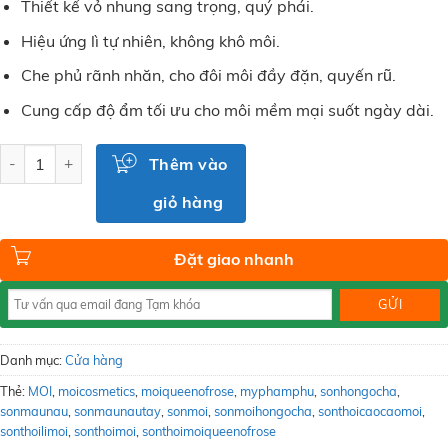
là:
tại
Thiết kế vỏ nhung sang trọng, quý phái.
399.000₫.
là:
369.000₫.
Hiệu ứng lì tự nhiên, không khô môi.
Che phủ rãnh nhăn, cho đôi môi đầy đặn, quyến rũ.
Cung cấp độ ẩm tối ưu cho môi mềm mại suốt ngày dài.
Số lượng
Thêm vào
giỏ hàng
Đặt giao nhanh
Danh mục:
Cửa hàng
Thẻ:
MOI
,
moicosmetics
,
moiqueenofrose
,
myphamphu
,
sonhongocha
,
sonmaunau
,
sonmaunautay
,
sonmoi
,
sonmoihongocha
,
sonthoicaocaomoi
,
sonthoilimoi
,
sonthoimoi
,
sonthoimoiqueenofrose