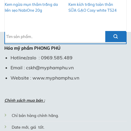
Kem ngừa mụn thâm trắng da
Kem kích trắng toàn thân
liền sẹo NabiOne 20g
SỮA GẠO Cosy white TS24
Tìm
kiếm:
Hóa mỹ phẩm
PHONG PHÚ
Hotline/zalo : 0969.585.489
Email : cskh@myphamphu.vn
Website : www.myphamphu.vn
Chính sách mua bán :
Chỉ bán hàng chính hãng.
Date mới, giá tốt.