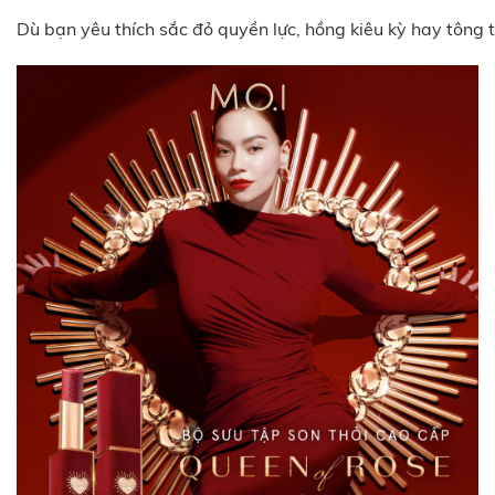
Dù bạn yêu thích sắc đỏ quyền lực, hồng kiêu kỳ hay tông