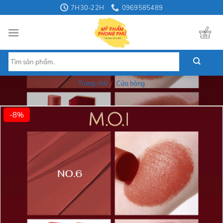
Skip
7H30-22H
0969585489
to
content
Tìm
kiếm:
Trang chủ
/
Cửa hàng
-8%